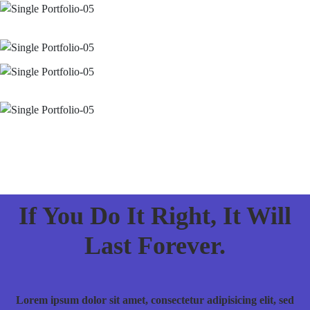
If You Do It Right, It Will
Last Forever.
Lorem ipsum dolor sit amet, consectetur adipisicing elit, sed