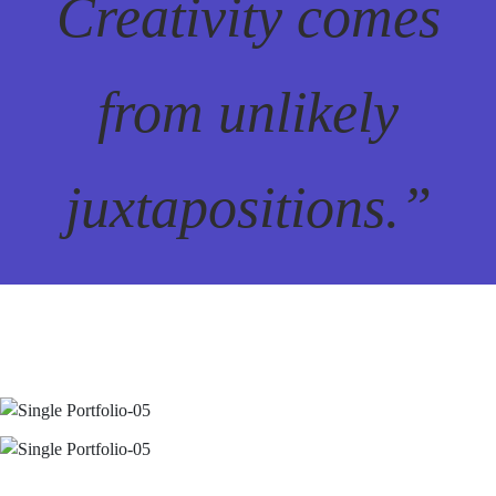
Creativity comes
from unlikely
juxtapositions.”